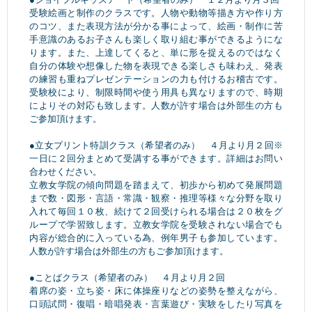
受験絵画と制作のクラスです。人物や動物等描き方や作り方
のコツ、また表現方法が分かる事によって、絵画・制作に苦
手意識のあるお子さんも楽しく取り組む事ができるようにな
ります。また、上達してくると、単に形を捉えるのではなく
自分の体験や想像した物を表現できる楽しさも味わえ、発表
の練習も重ねプレゼンテーションの力も付けるお稽古です。
受験校により、制限時間や使う用具も異なりますので、時期
によりその対応も致します。人数が許す場合は外部生の方も
ご参加頂けます。
●立女プリント特訓クラス（希望者のみ） ４月より月２回※
一日に２回分まとめて受講する事ができます。詳細はお問い
合わせください。
立教女学院の傾向問題を踏まえて、初歩から初めて発展問題
まで数・図形・言語・常識・観察・推理等様々な分野を取り
入れて毎回１０枚、続けて２回受けられる場合は２０枚をグ
ループで学習致します。立教女学院を受験されない場合でも
内容が総合的に入っている為、例年男子も参加しています。
人数が許す場合は外部生の方もご参加頂けます。
●ことばクラス（希望者のみ） ４月より月２回
着席の姿・立ち姿・床に体操座りなどの姿勢を整えながら、
口頭試問・復唱・暗唱発表・言葉遊び・実験をしたり写真を