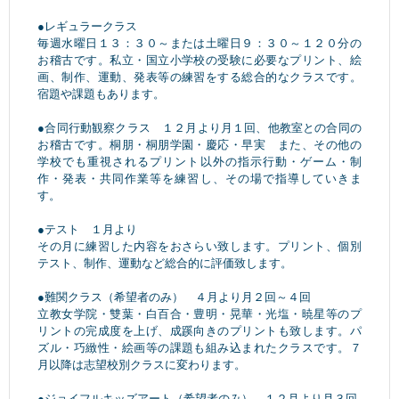
●レギュラークラス
毎週水曜日１３：３０～または土曜日９：３０～１２０分の
お稽古です。私立・国立小学校の受験に必要なプリント、絵
画、制作、運動、発表等の練習をする総合的なクラスです。
宿題や課題もあります。
●合同行動観察クラス １２月より月１回、他教室との合同の
お稽古です。桐朋・桐朋学園・慶応・早実 また、その他の
学校でも重視されるプリント以外の指示行動・ゲーム・制
作・発表・共同作業等を練習し、その場で指導していきま
す。
●テスト １月より
その月に練習した内容をおさらい致します。プリント、個別
テスト、制作、運動など総合的に評価致します。
●難関クラス（希望者のみ） ４月より月２回～４回
立教女学院・雙葉・白百合・豊明・晃華・光塩・暁星等のプ
リントの完成度を上げ、成蹊向きのプリントも致します。パ
ズル・巧緻性・絵画等の課題も組み込まれたクラスです。７
月以降は志望校別クラスに変わります。
●ジョイフルキッズアート（希望者のみ） １２月より月３回