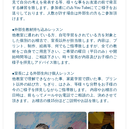
見て自分の考えを発表する等、様々な事をお友達の前で発言
する練習を致します。参加者にのみYou Tubeにてご様子をお
送りしております。人数が許す場合は外部生の方もご参加頂
けます。
●外部生教材持ち込みレッスン
他教室に通われている方、自宅学習をされている方を対象と
した個別のお稽古で、室長以外が担当致します。内容は、プ
リント、制作、絵画等、何でもご指導致しますが、全ての教
材をご自身でご用意下さい。ご希望の曜日（平日のみ）や開
始時間等は、ご相談下さい。時々室長が内容及びお子様のご
様子を拝見しアドバイス致します。
●室長による外部生向け個人レッスン
他教室で理解できなかった事、家庭学習で躓いた事、プリン
ト以外の結び方、ちぎり、はさみ、等様々な分野をお子様の
今のご様子を拝見しながらご指導致します。 内容やお稽古の
日時は、前もってメールやお電話でご相談の上、決めさせて
頂きます。 お稽古の後15分ほどご説明やお話を致します。